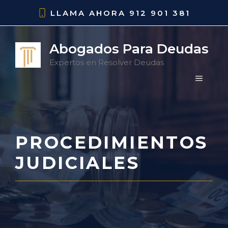
Saltar
LLAMA AHORA
912 901 381
al
contenido
Abogados Para Deudas
Expertos en Resolver Deudas
MENÚ
PROCEDIMIENTOS
JUDICIALES