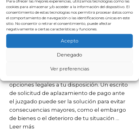
Para ofrecer las mejores experiencias, utilizamos tecnologías como las
cookies para almacenar y/o acceder a la información del dispositivo. El
consentimiento de estas tecnologías nos permitirá procesar datos como
Modelo de solicitud para
el comportamiento de navegación o las identificaciones únicas en este
sitio. No consentir o retirar el consentimiento, puede afectar
aplazamiento de pago en
negativamente a ciertas características y funciones.
juzgado
Acepto
Denegado
Si te enfrentas a dificultades económicas y
no puedes cumplir con tus obligaciones de
Ver preferencias
pago, es fundamental que conozcas las
opciones legales a tu disposición. Un escrito
de solicitud de aplazamiento de pago ante
el juzgado puede ser la solución para evitar
consecuencias mayores, como el embargo
de bienes o el deterioro de tu situación …
Leer más