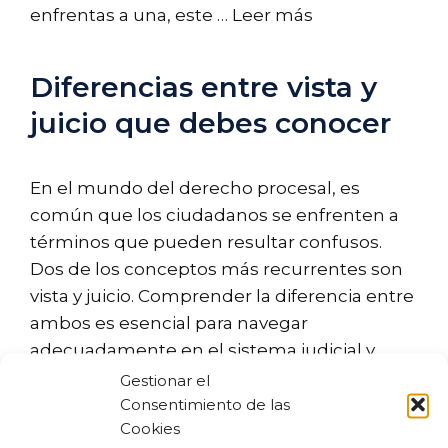
enfrentas a una, este …
Leer más
Diferencias entre vista y
juicio que debes conocer
En el mundo del derecho procesal, es
común que los ciudadanos se enfrenten a
términos que pueden resultar confusos.
Dos de los conceptos más recurrentes son
vista y juicio. Comprender la diferencia entre
ambos es esencial para navegar
adecuadamente en el sistema judicial y
conocer qué esperar en cada situación. A
Gestionar el
continuación, desglosaremos estos
Consentimiento de las
Cookies
términos, …
Leer más