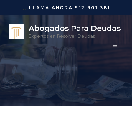
Saltar
LLAMA AHORA
912 901 381
al
contenido
Abogados Para Deudas
Expertos en Resolver Deudas
MENÚ